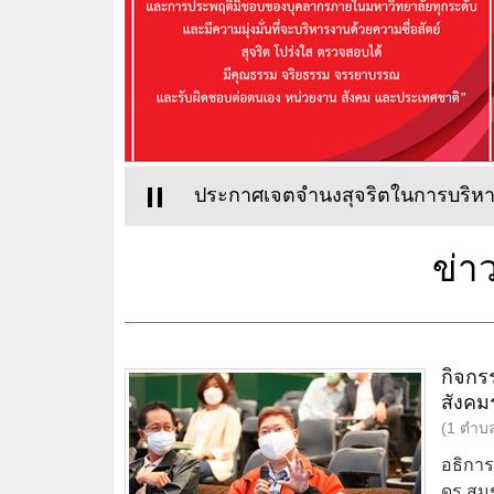
ประกาศเจตจำนงสุจริตในการบริห
ข่า
กิจกร
สังค
(1 ตำบ
อธิกา
ดร.สมช