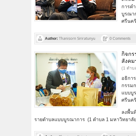
การดำ
บูรณาก
ศรีนค
Thanisorn Siriratunyu
Author:
0 Comments
กิจกร
สังค
(1 ตำบ
อธิกา
กรรมก
แบบบูร
ศรีนค
ลงพื้น
รายตำบลแบบบูรณาการ (1 ตำบล 1 มหาวิทยาลัย)