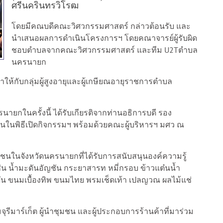
ศรีนครินทรวิโรฒ
โดยมีคณบดีคณะวิศวกรรมศาสตร์ กล่าวต้อนรับ และ
นำเสนอผลการดำเนินโครงการฯ โดยคณาจารย์ผู้รับผิด
ชอบตำบลจากคณะวิศวกรรมศาสตร์ และทีม U2Tตำบล
นครนายก
ให้กับกลุ่มผู้สูงอายุและผู้เกษียณอายุราชการตำบล
กในครั้งนี้ ได้รับเกียรติจากท่านอธิการบดี รอง
นในพิธีเปิดกิจกรรมฯ พร้อมด้วยคณะผู้บริหารฯ มศว ณ
มชนในจังหวัดนครนายกที่ได้รับการสนับสนุนองค์ความรู้
่น น้ำมะดันอัญชัน กระยาสารท หมี่กรอบ ข้าวแต๋นน้ำ
ะดัน ขนมเบื้องทิพ ขนมไทย พรมเช็ดเท้า เปลญวณ ผลไม้แช่
ุรีมาร์เก็ต ผู้นำชุมชน และผู้ประกอบการร้านค้าที่มาร่วม