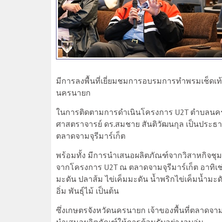
มีการลงพื้นที่เยี่ยมชมการอบรมการทำพรมเช็ดเท้า
นครนายก
ในการติดตามการดำเนินโครงการ U2T ตำบลนครนาย
ศาสตราจารย์ ดร.สมชาย สันติวัฒนกุล เป็นประธา
ตลาดจามจุรีมาร์เก็ต
พร้อมทั้ง มีการนำเสนอผลิตภัณฑ์จากวิสาหกิจชุ
จากโครงการ U2T ณ ตลาดจามจุรีมาร์เก็ต อาทิเช
มะดัน ปลาส้ม ไข่เค็มมะดัน น้ำพริกไข่เค็มน้ำม
อิ่ม พันธุ์ไม้ เป็นต้น
ซึ่งเกษตรจังหวัดนครนายก เจ้าของพื้นที่ตลาดจามจ
นำเสนอผลิตภัณฑ์ให้การต้อนรับอย่างอบอุ่น