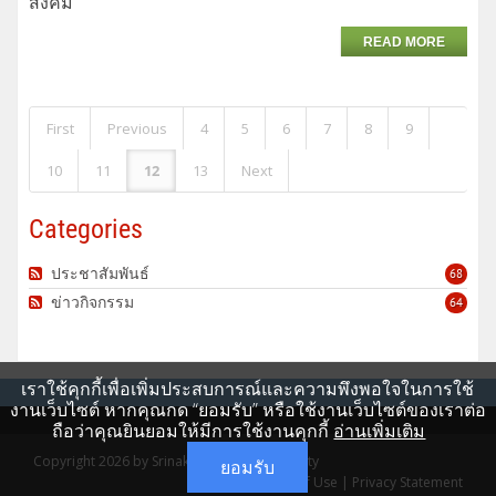
สังคม
READ MORE
First
Previous
4
5
6
7
8
9
10
11
12
13
Next
Categories
ประชาสัมพันธ์
68
ข่าวกิจกรรม
64
เราใช้คุกกี้เพื่อเพิ่มประสบการณ์และความพึงพอใจในการใช้
งานเว็บไซต์ หากคุณกด “ยอมรับ” หรือใช้งานเว็บไซต์ของเราต่อ
ถือว่าคุณยินยอมให้มีการใช้งานคุกกี้
อ่านเพิ่มเติม
Copyright 2026 by Srinakharinwirot University
ยอมรับ
Terms Of Use
|
Privacy Statement